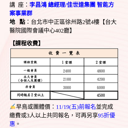
講 座：
李昌鴻 總經理/佳世達集團 智能方
案事業群
地 點
：台北市中正區徐州路2號4樓【台大
醫院國際會議中心402廳】
【課程收費】
早鳥或團體價：
11/19(五)前報名
並完成
繳費或3人以上共同報名，可再另享
95折優
惠
。