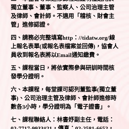
獨立董事、董事、監察人、公司治理主管
及律師、會計師。不適用「稽核、財會主
管」進修認證。
四、請務必完整填寫http：//tidatw.org/線
上報名表單(或報名表檔案並回傳)，協會人
員收到報名表將以Email通知繳費。
五、課程當日，將依實際參與研訓時間核
發學分證明。
六、本課程，每堂課可認列董監事(獨立董
事)、公司治理主管及律師、會計師進修時
數各3小時，學分證明為「電子證書」。
七、課程聯絡人：林書妤副主任，電話：
02-7717-9933#21，傳真：02-2581-6652，