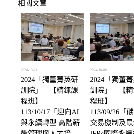
相關文章
2024-10-21
2024-10-08
2024「獨董菁英研
2024「獨董
訓院」－【精鍊課
訓院」－【精
程班】
程班】
113/10/17「迎向AI
113/09/26
與永續轉型 高階薪
交易機制及最
酬管理與人才培
IFRs國際永