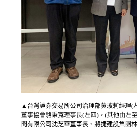
▲台灣證券交易所公司治理部黃玻莉經理(左
董事協會駱秉寬理事長(左四)，(其他由左
問有限公司沈芝華董事長、將捷建設集團