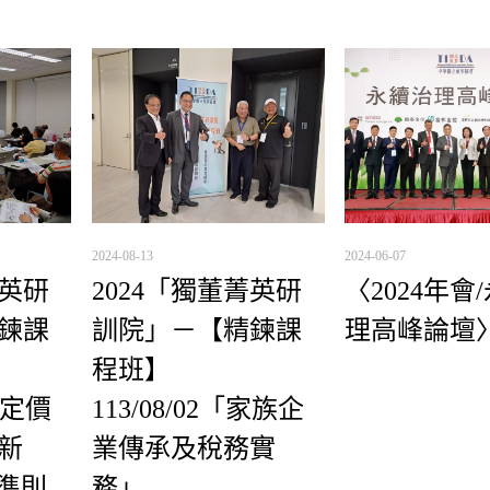
2024-08-13
2024-06-07
菁英研
2024「獨董菁英研
〈2024年會
鍊課
訓院」－【精鍊課
理高峰論壇
程班】
「碳定價
113/08/02「家族企
新
業傳承及稅務實
續準則
務」