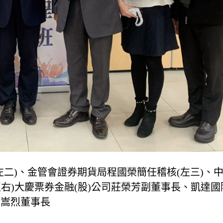
二)、金管會證券期貨局程國榮簡任稽核(左三)、
至右)大慶票券金融(股)公司莊榮芳副董事長、凱達
林嵩烈董事長