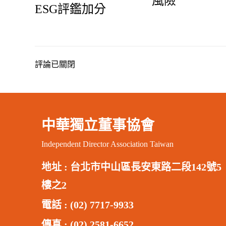
風險
ESG評鑑加分
評論已關閉
中華獨立董事協會
Independent Director Association Taiwan
地址 :
台北市中山區長安東路二段142號5
樓之2
電話 : (02) 7717-9933
傳真 : (02) 2581-6652