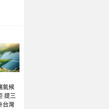
端氣候
 提三
升台灣