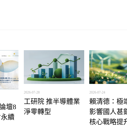
2026-07-28
2026-07-24
工研院 推半導體業
賴清德：極
理論壇8
淨零轉型
影響國人甚鉅
討永續
核心戰略提