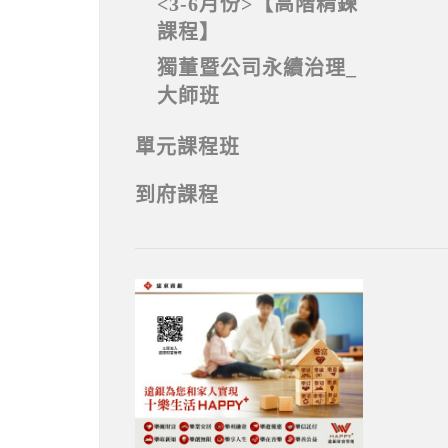
<3-6月份>【高階精鍊
課程】
獨董暨公司永續治理_
大師班
單元課程班
到府課程