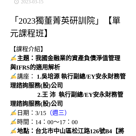
2023-03-15
「2023獨董菁英研訓院」【單
元課程班】
【課程介紹】
主題：我國金融業的資產負債淨值管理
與IFRS的適用解析
講座：
1.吳培源 執行副總
/EY安永財務管
理諮詢服務(股)公司
2.王 沛
執行副總
/
EY安永財務管
理諮詢服務(股)公司
日期：3/15
（週三）
時間：14：00～17：00
地點：台北市中山區松江路126號B4【將