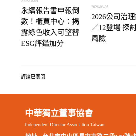
2026-08-05
2026-08-05
永續報告書申報倒
2026公司治
數！櫃買中心：揭
／12登場 探
露綠色收入可望替
風險
ESG評鑑加分
評論已關閉
中華獨立董事協會
Independent Director Association Taiwan