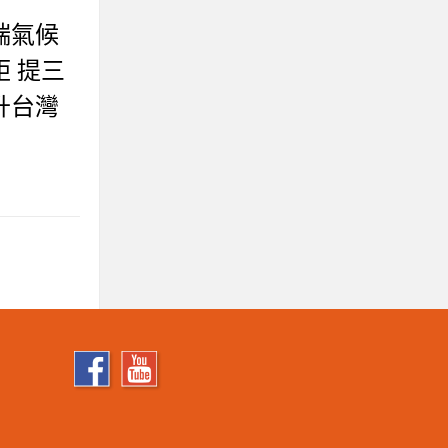
端氣候
 提三
升台灣