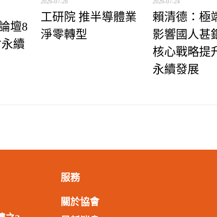
2026-07-28
2026-07-24
工研院 推半導體業
賴清德：極
理論壇8
淨零轉型
影響國人甚鉅
討永續
核心戰略提
永續發展
服務
關於協會