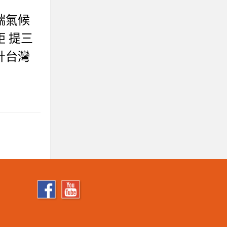
端氣候
 提三
升台灣