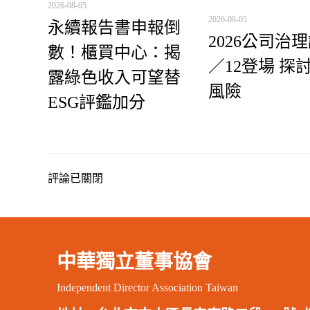
2026-08-05
2026-08-05
永續報告書申報倒
2026公司治
數！櫃買中心：揭
／12登場 探
露綠色收入可望替
風險
ESG評鑑加分
評論已關閉
中華獨立董事協會
Independent Director Association Taiwan