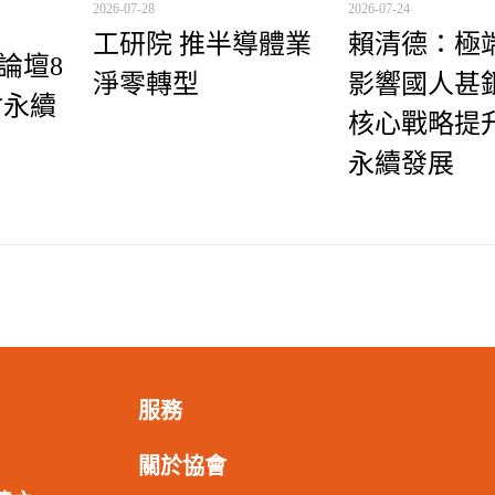
2026-07-28
2026-07-24
工研院 推半導體業
賴清德：極
理論壇8
淨零轉型
影響國人甚鉅
討永續
核心戰略提
永續發展
服務
關於協會