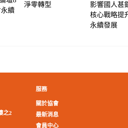
淨零轉型
影響國人甚鉅
討永續
核心戰略提
永續發展
服務
關於協會
樓之2
最新消息
會員中心