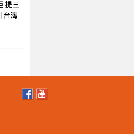
 提三
升台灣