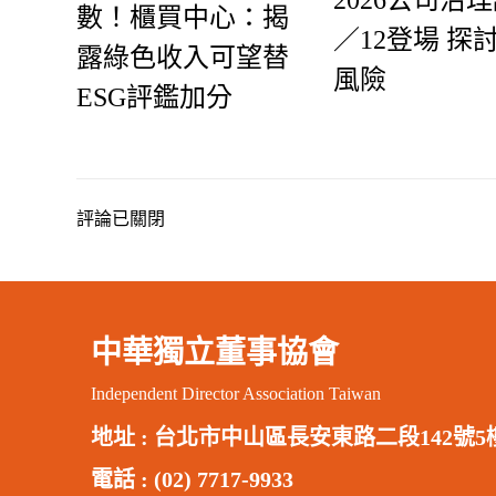
數！櫃買中心：揭
／12登場 探
露綠色收入可望替
風險
ESG評鑑加分
評論已關閉
中華獨立董事協會
Independent Director Association Taiwan
地址 :
台北市中山區長安東路二段142號5
電話 : (02) 7717-9933