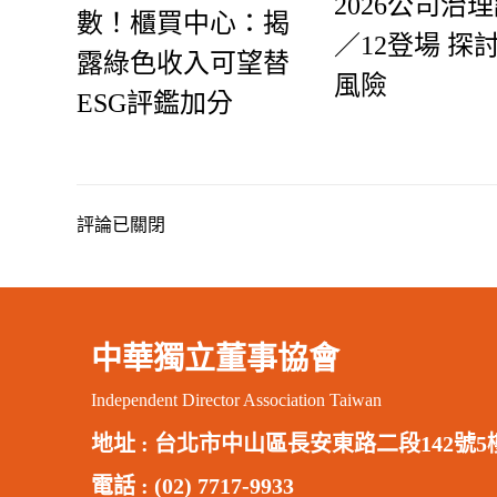
2026公司治
數！櫃買中心：揭
／12登場 探
露綠色收入可望替
風險
ESG評鑑加分
評論已關閉
中華獨立董事協會
Independent Director Association Taiwan
地址 :
台北市中山區長安東路二段142號5
電話 : (02) 7717-9933