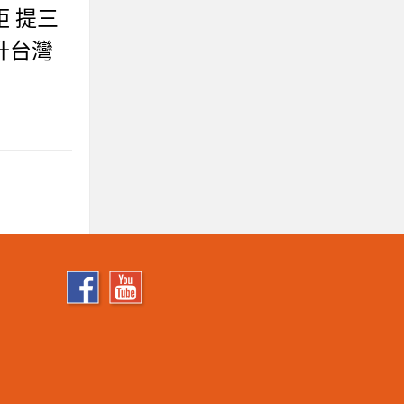
 提三
升台灣