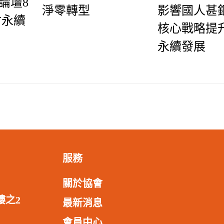
理論壇8
淨零轉型
影響國人甚鉅
討永續
核心戰略提
永續發展
服務
關於協會
樓之2
最新消息
會員中心