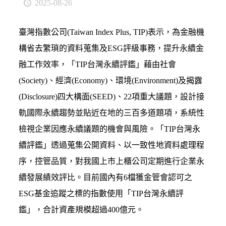
2025-08-26
臺灣指數公司(Taiwan Index Plus, TIP)表示，為金融機
構省去繁瑣的資料蒐集及ESG評級事務，提升永續金
融工作效率，「TIP台灣永續評鑑」藉由社會
(Society)、經濟(Economy)、環境(Environment)及揭露
(Disclosure)四大構面(SEED)、22項重大議題，設計接
軌國際永續趨勢並貼近在地的三百多道題項，系統性
檢視企業因應永續議題的機會與風險。「TIP台灣永
續評鑑」透過蒐集公開資料、以一致性地資料處理程
序，控管品質，對我國上市上櫃公司定期進行企業永
續發展績效評比。目前國內有6檔獲金管會認可之
ESG基金追蹤之標的指數使用「TIP台灣永續評
鑑」，合計資產規模超過400億元。