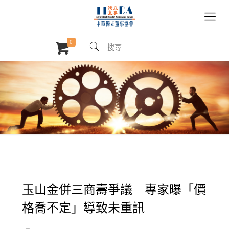
0
玉山金併三商壽爭議 專家曝「價
格喬不定」導致未重訊