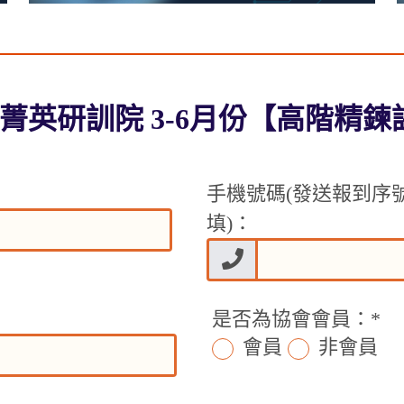
獨董菁英研訓院 3-6月份【高階精
手機號碼(發送報到序
填)：
是否為協會會員：
*
會員
非會員