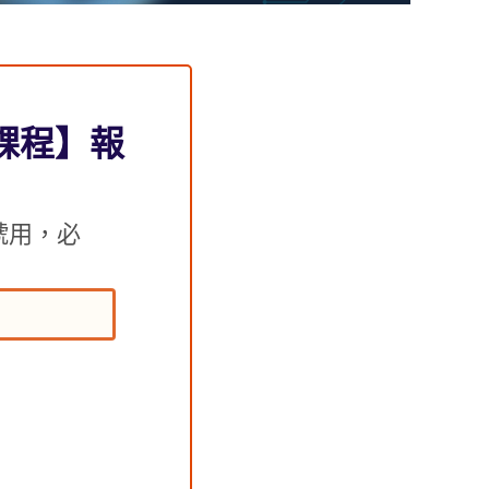
鍊課程】報
號用，必