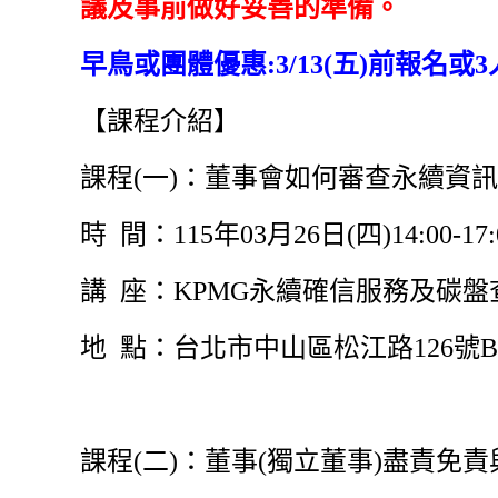
議及事前做好妥善的準備。
早鳥或團體優惠:3/13(五)前報名或
【課程介紹】
課程(一)：董事會如何審查永續資訊之
時 間：115年03月26日(四)14:00-17:
講 座：KPMG永續確信服務及碳盤查
地 點：台北市中山區松江路126號
課程(二)：董事(獨立董事)盡責免