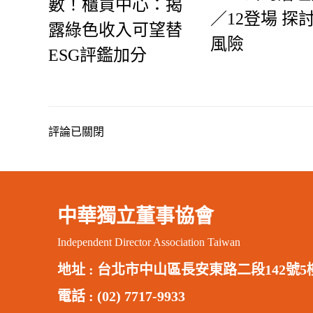
數！櫃買中心：揭
／12登場 探
露綠色收入可望替
風險
ESG評鑑加分
評論已關閉
中華獨立董事協會
Independent Director Association Taiwan
地址 :
台北市中山區長安東路二段142號5
電話 : (02) 7717-9933