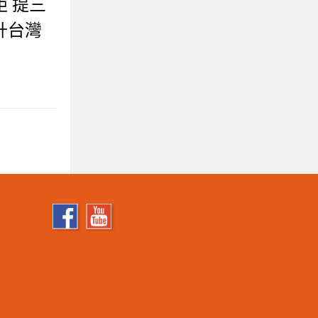
 提三
升台灣