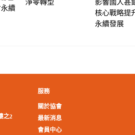
淨零轉型
影響國人甚鉅
討永續
核心戰略提
永續發展
服務
關於協會
樓之2
最新消息
會員中心