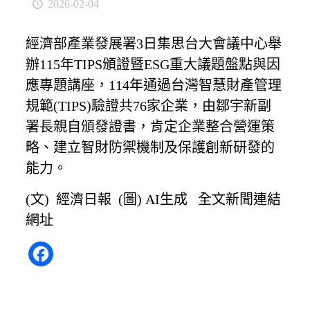
2026-02-04
經濟部產業發展署
3
日集思台大會議中心舉
辦
115
年
TIPS
頒證暨
ESG
重大議題盤點與因
應專題講座，
114
年通過台灣智慧財產管理
規範
(TIPS)
驗證共
76
家企業，由鄒宇新副
署長親自頒發證書，肯定企業整合營運策
略、建立智財防禦機制及保護創新研發的
能力。
(文) 經濟日報 (圖) AI生成
全文新聞連結
網址
Facebook