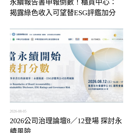
永續報告書申報倒數！櫃買中心：
揭露綠色收入可望替ESG評鑑加分
2026-08-05
2026公司治理論壇8／12登場 探討永
續風險