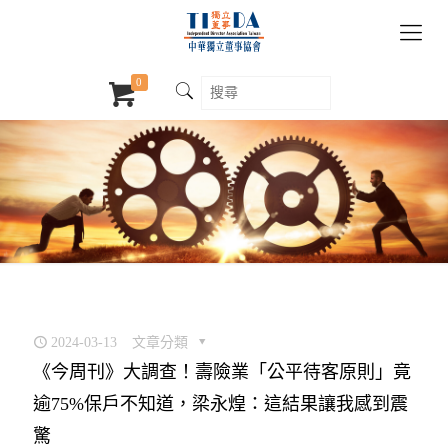
0
2024-03-13
文章分類
《今周刊》大調查！壽險業「公平待客原則」竟
逾75%保戶不知道，梁永煌：這結果讓我感到震
驚