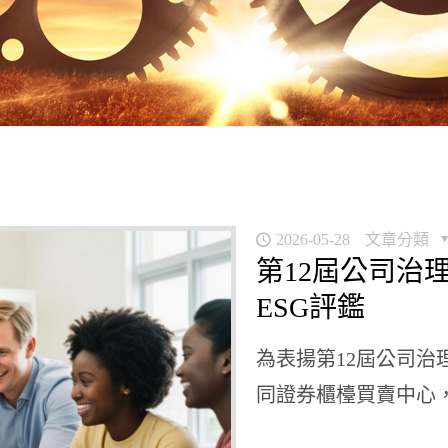
2026-05-28
文章分類
第12屆公司治
ESG評鑑
為表揚第12屆公司
同證券櫃檯買賣中心，明