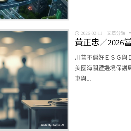
2026-02-11
文章分類
黃正忠／202
川普不偏好ＥＳＧ與
美國海關暨邊境保護
車與...