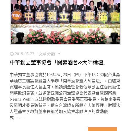
2019-05-23
文章分類
中華獨立董事協會「開幕酒會&大師論壇」
中華獨立董事協會於108年5月23日（四）下午13：30假台北晶
華酒店三樓宴會廳盛大舉辦「開幕酒會暨大師論壇」，由駱秉
寬理事長擔任大會主席，邀請到金管會張傳章副主任委員擔任
開幕致詞貴賓，並邀請亞洲公司治理協會代表暨台灣觀察員
Neesha Wolf、立法院財政委員會召委郭正亮委員、曾銘宗委員
及羅明才委員致賀詞，還有台灣證交所簡立忠總經理、財團法
人證基會李啟賢董事長都將加入協會冰雕注酒的啟動儀
式.........