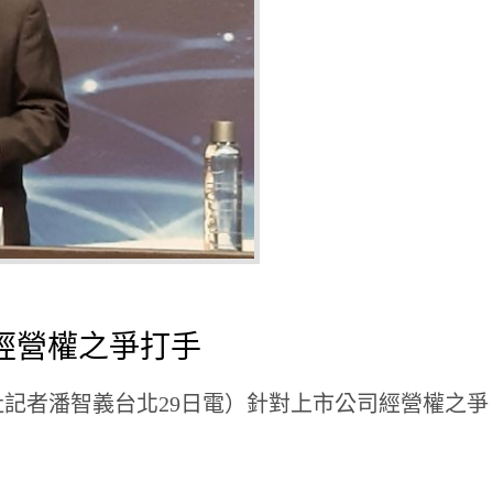
經營權之爭打手
義 （中央社記者潘智義台北29日電）針對上市公司經營權之爭