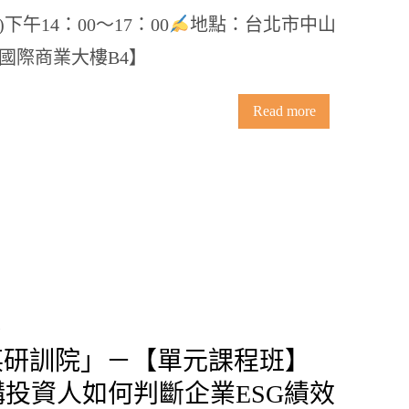
四)下午14：00〜17：00
地點：台北市中山
捷國際商業大樓B4】
Read more
菁英研訓院」－【單元課程班】
4「機構投資人如何判斷企業ESG績效