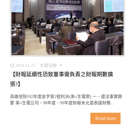
2019-11-25
文章分類
【財報延續性恐致董事需負責之財報期數擴
張?】
高雄地院102年度金字第2號判決(美○生電案) 一、違法事實簡
要 美○生電公司，98年度、99年度財報未允當表達財務...
Read more