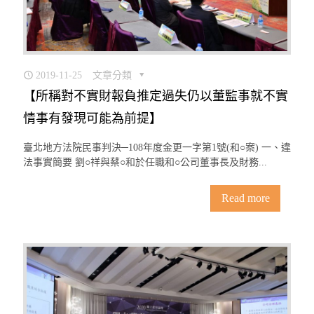
2019-11-25
文章分類
【所稱對不實財報負推定過失仍以董監事就不實
情事有發現可能為前提】
臺北地方法院民事判決─108年度金更一字第1號(和○案) 一、違
法事實簡要 劉○祥與蔡○和於任職和○公司董事長及財務...
Read more