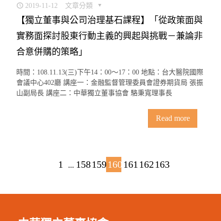
2019-11-12
文章分類
【獨立董事與公司治理基石課程】「從政策面與
實務面探討股東行動主義的興起與挑戰－兼論非
合意併購的策略」
時間：108.11.13(三)下午14：00〜17：00 地點：台大醫院國際
會議中心402廳 講座一：金融監督管理委員會證券期貨局 張振
山副局長 講座二：中華獨立董事協會 駱秉寬理事長
Read more
1
158
159
160
161
162
163
...